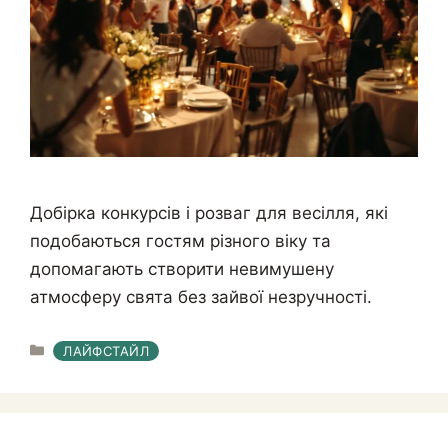
Добірка конкурсів і розваг для весілля, які
подобаються гостям різного віку та
допомагають створити невимушену
атмосферу свята без зайвої незручності.
КАТЕГОРІЇ
ЛАЙФСТАЙЛ